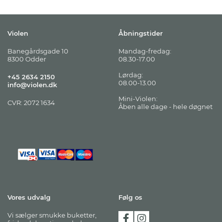
Violen
Åbningstider
Banegårdsgade 10
Mandag-fredag:
8300 Odder
08.30-17.00
Lørdag:
+45 2634 2150
08.00-13.00
info@violen.dk
Mini-Violen:
CVR: 2072 1634
Åben alle dage - hele døgnet
Vores udvalg
Følg os
Vi sælger smukke buketter,