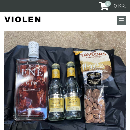
0
0
KR.