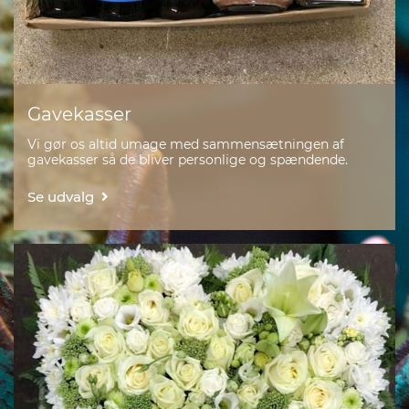
Gavekasser
Vi gør os altid umage med sammensætningen af
gavekasser så de bliver personlige og spændende.
Se udvalg