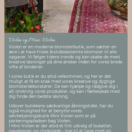
Violen og Mini-Violen
Violen er en moderne blomsterbutik, som sætter en
ære i at have friske årstidsbestemte blomster til alle
opgaver. Vi følger tidens trends og kan skabe de mest
kreative løsninger på dine ønsker inden for vores brede
vifte af binderier.
I vores butik er du altid velkommen, og her er det
muligt at få en snak med vores kreative og dygtige
blomsterdekoratører. De kan hjælpe og rådgive dig i
alt omkring vores produkter, og kan i fællesskab med
dig finde den bedste løsning.
Udover butikkens sædvanlige åbningstider, har du
også mulighed for at benytte vores
selvbetjeningsbutik Mini-Violen som er på
parkeringspladsen bag Violen.
I Mini-Violen er der altid et fint udvalg af buketter,
gavekasser og chokolade - lige til at tage med og