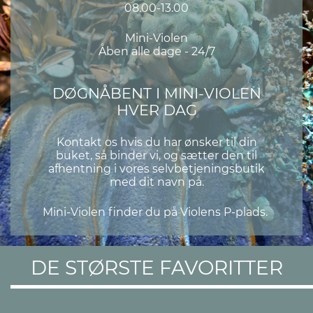
08.00-13.00
Mini-Violen
Åben alle dage - 24/7
DØGNÅBENT I MINI-VIOLEN
HVER DAG
Kontakt os hvis du har ønsker til din
buket, så binder vi, og sætter den til
afhentning i vores selvbetjeningsbutik
med dit navn på.
Mini-Violen finder du på Violens P-plads.
DE STØRSTE FAVORITTER