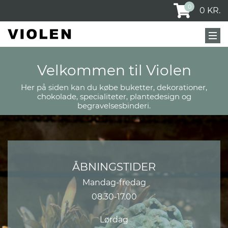
0
0
KR.
Velkommen til Violen
Her på siden kan du købe buketter, dekorationer,
chokolade, specialiteter, plantedesign og
begravelsesbinderi.
ÅBNINGSTIDER
Mandag-fredag
08.30-17.00
Lørdag