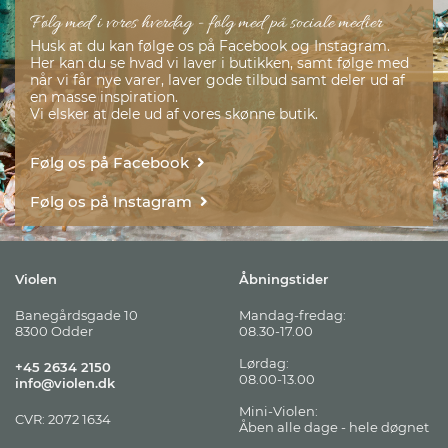
Følg med i vores hverdag
- følg med på sociale medier
Husk at du kan følge os på Facebook og Instagram.
Her kan du se hvad vi laver i butikken, samt følge med
når vi får nye varer, laver gode tilbud samt deler ud af
en masse inspiration.
Vi elsker at dele ud af vores skønne butik.
Følg os på Facebook
Følg os på Instagram
Violen
Åbningstider
Banegårdsgade 10
Mandag-fredag:
8300 Odder
08.30-17.00
Lørdag:
+45 2634 2150
08.00-13.00
info@violen.dk
Mini-Violen:
CVR: 2072 1634
Åben alle dage - hele døgnet