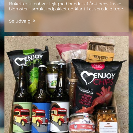
Buketter til enhver lejlighed bundet af årstidens friske
blomster - smukt indpakket og klar til at sprede glæde.
Se udvalg