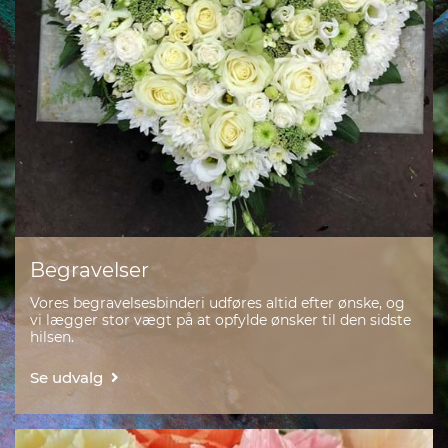
Begravelser
Vores begravelsesbinderi udføres altid efter ønske, og
vi lægger stor vægt på at opfylde ønsker til den sidste
hilsen.
Se udvalg