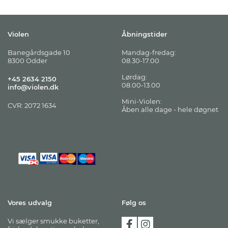
Violen
Åbningstider
Banegårdsgade 10
Mandag-fredag:
8300 Odder
08.30-17.00
Lørdag:
+45 2634 2150
08.00-13.00
info@violen.dk
Mini-Violen:
CVR: 2072 1634
Åben alle dage - hele døgnet
Vores udvalg
Følg os
Vi sælger smukke buketter,