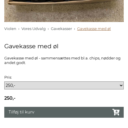
Violen
Vores Udvalg
Gavekasser
Gavekasse med øl
Gavekasse med øl
Gavekasse med øl - sammensættes med bl.a. chips, nødder og
andet godt.
Pris:
250,-
Tilføj til kurv