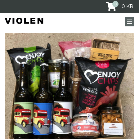
0
0
KR.