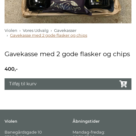
Violen
Vores Udvalg
Gavekasser
Gavekasse med 2 gode flasker og chips
Gavekasse med 2 gode flasker og chips
400,-
Tilføj til kurv
Violen
Åbningstider
Banegårdsgade 10
Mandag-fredag: