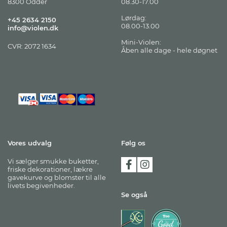
8300 Odder
08.30-17.00
Lørdag:
+45 2634 2150
08.00-13.00
info@violen.dk
Mini-Violen:
CVR: 2072 1634
Åben alle dage - hele døgnet
Vores udvalg
Følg os
Vi sælger smukke buketter,
friske dekorationer, lækre
gavekurve og blomster til alle
livets begivenheder.
Se også