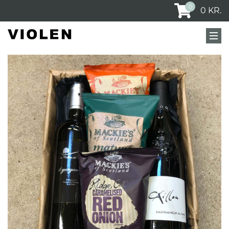
0
0
KR.