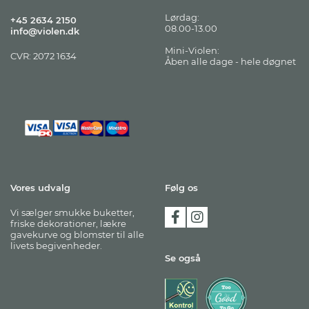
Lørdag:
+45 2634 2150
08.00-13.00
info@violen.dk
Mini-Violen:
CVR: 2072 1634
Åben alle dage - hele døgnet
Vores udvalg
Følg os
Vi sælger smukke buketter,
friske dekorationer, lækre
gavekurve og blomster til alle
livets begivenheder.
Se også