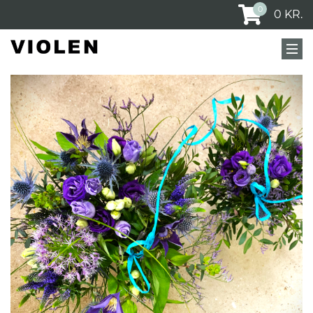
0
0
KR.