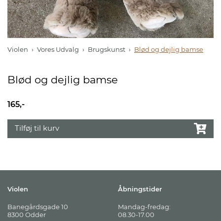
Violen
Vores Udvalg
Brugskunst
Blød og dejlig bamse
Blød og dejlig bamse
165,-
Tilføj til kurv
Violen
Åbningstider
Banegårdsgade 10
Mandag-fredag:
8300 Odder
08.30-17.00