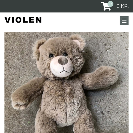
0
0
KR.