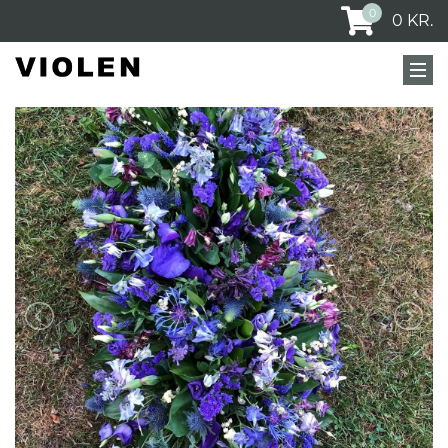
0
0
KR.