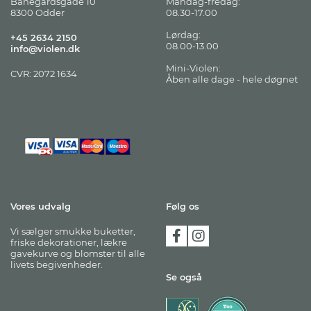
Banegårdsgade 10
Mandag-fredag:
8300 Odder
08.30-17.00
Lørdag:
+45 2634 2150
08.00-13.00
info@violen.dk
Mini-Violen:
CVR: 2072 1634
Åben alle dage - hele døgnet
Vores udvalg
Følg os
Vi sælger smukke buketter,
friske dekorationer, lækre
gavekurve og blomster til alle
livets begivenheder.
Se også