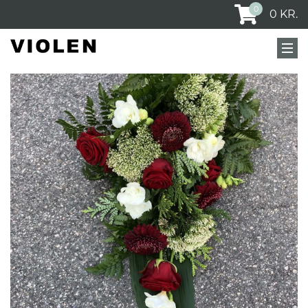
0
0
KR.