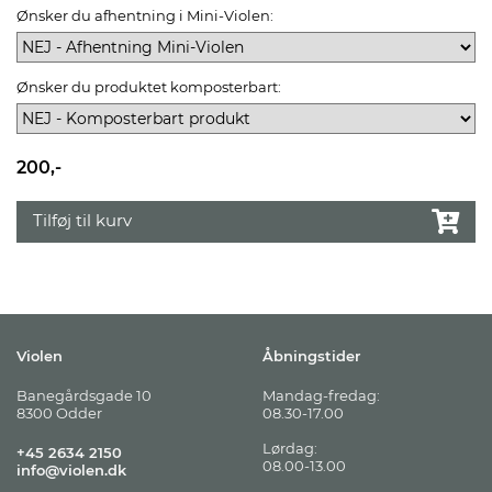
Ønsker du afhentning i Mini-Violen:
Ønsker du produktet komposterbart:
200,-
Tilføj til kurv
Violen
Åbningstider
Banegårdsgade 10
Mandag-fredag:
8300 Odder
08.30-17.00
Lørdag:
+45 2634 2150
08.00-13.00
info@violen.dk